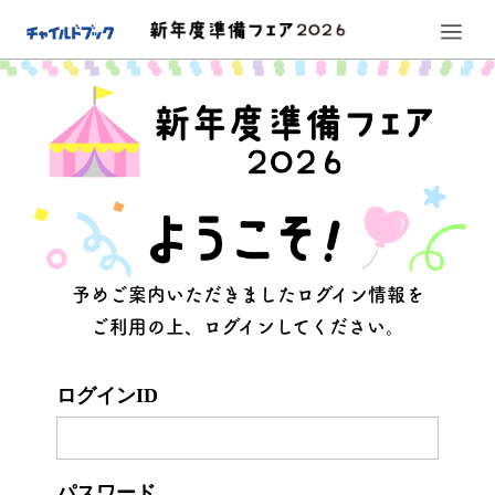
トップページ
ごあいさつ
ちょっとイイお知らせ
お問い合わせ
予めご案内いただきましたログイン情報を
フェア会場
ご利用の上、ログインしてください。
会社案内
わくわくキャンペーン
チャイルドブックオリジナルキャラクター
こども誰でも通園制度
絵本・書籍
園庭遊具
室内遊具・ブロック
乳幼児用品
衛生・防災
備品
決算処分市！
ログインID
プライバシーポリシー
パスワード